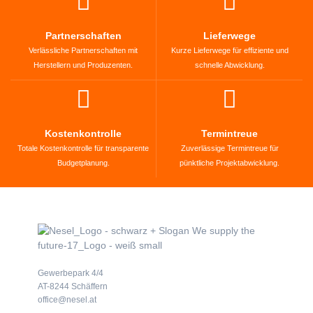
Partnerschaften
Lieferwege
Verlässliche Partnerschaften mit
Kurze Lieferwege für effiziente und
Herstellern und Produzenten.
schnelle Abwicklung.
Kostenkontrolle
Termintreue
Totale Kostenkontrolle für transparente
Zuverlässige Termintreue für
Budgetplanung.
pünktliche Projektabwicklung.
Gewerbepark 4/4
AT-8244 Schäffern
office@nesel.at