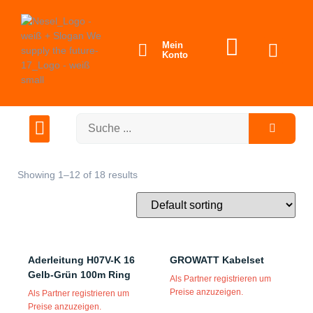
Mein
Über uns
Partner werden
Konto
Showing 1–12 of 18 results
Aderleitung H07V-K 16
GROWATT Kabelset
Gelb-Grün 100m Ring
Als Partner registrieren um
Preise anzuzeigen.
Als Partner registrieren um
Preise anzuzeigen.