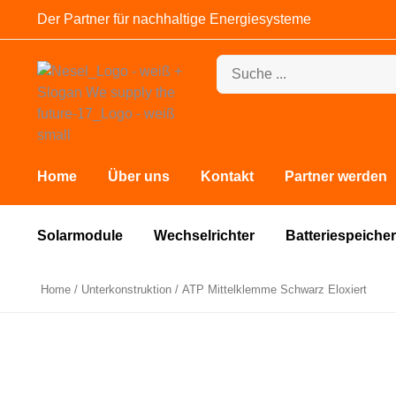
Der Partner für nachhaltige Energiesysteme
Home
Über uns
Kontakt
Partner werden
Solarmodule
Wechselrichter
Batteriespeicher
Home
/
Unterkonstruktion
/ ATP Mittelklemme Schwarz Eloxiert