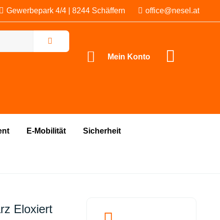
Gewerbepark 4/4 | 8244 Schäffern
office@nesel.at
Mein Konto
ent
E-Mobilität
Sicherheit
z Eloxiert