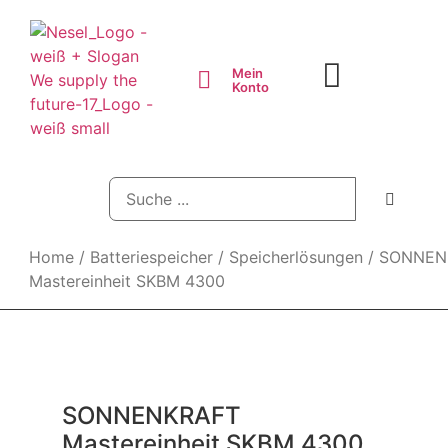
Mein
Über uns
Partner werden
Konto
Home
/
Batteriespeicher
/
Speicherlösungen
/ SONNEN
Mastereinheit SKBM 4300
SONNENKRAFT
Mastereinheit SKBM 4300