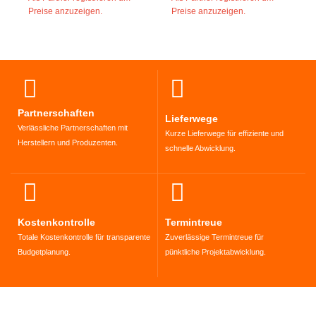
Preise anzuzeigen.
Preise anzuzeigen.
Partnerschaften
Lieferwege
Verlässliche Partnerschaften mit
Kurze Lieferwege für effiziente und
Herstellern und Produzenten.
schnelle Abwicklung.
Kostenkontrolle
Termintreue
Totale Kostenkontrolle für transparente
Zuverlässige Termintreue für
Budgetplanung.
pünktliche Projektabwicklung.